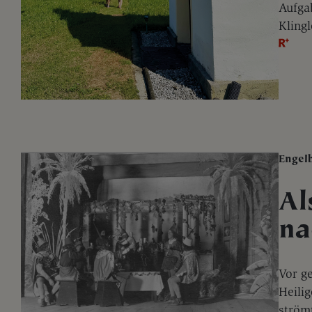
Aufgab
Klingl
Engel
Al
na
Vor g
Heili
ström