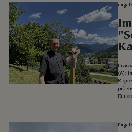
Engel
Im
"S
Ka
Franz
(8):
i
Kapuz
prägt
Ennsta
Engel