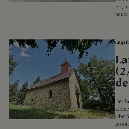
Erl, u
heute 
Engel
La
(2
de
Der he
klein
Oberö
profan