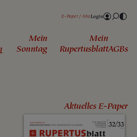
Login
E-Paper
Abo
Mein
Mein
n
Sonntag
Rupertusblatt
AGBs
Aktuelles E-Paper