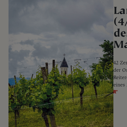
La
(4
de
Ma
42 Ze
der O
Reiter
eines 