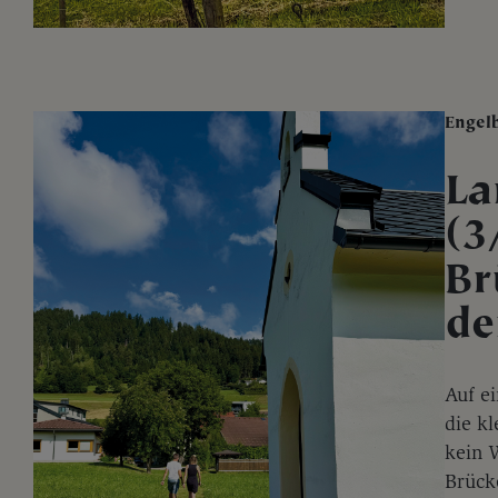
Engel
La
(3
Br
de
Auf ei
die k
kein 
Brück