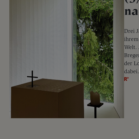
na
Drei 
ihrem
Welt. 
Brege
der L
dabei.