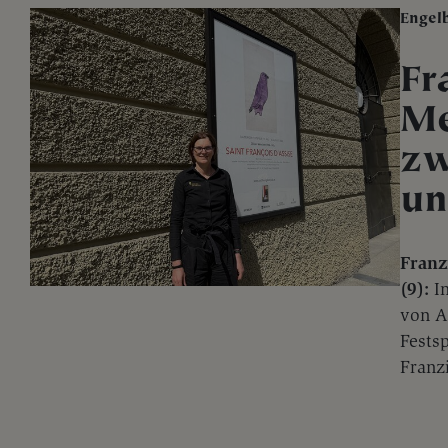
Engel
Fr
Me
zw
un
Franz
(9):
In
von A
Fests
Franz