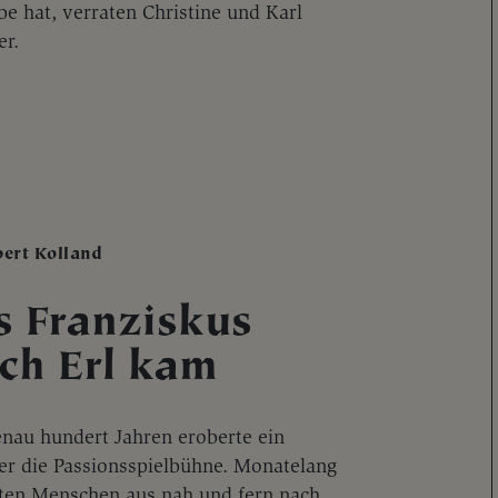
e hat, verraten Christine und Karl
er.
bert Kolland
s Franziskus
ch Erl kam
enau hundert Jahren eroberte ein
ger die Passionsspielbühne. Monatelang
ten Menschen aus nah und fern nach