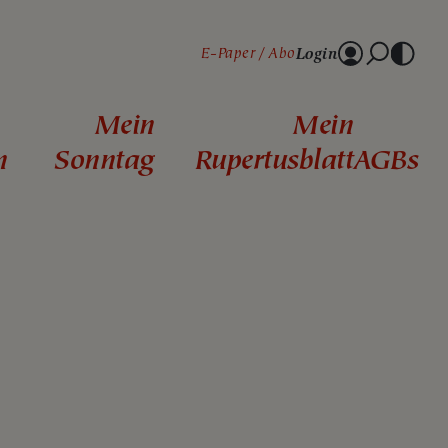
Login
E-Paper
Abo
Mein
Mein
n
Sonntag
Rupertusblatt
AGBs