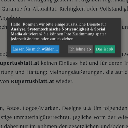
arantie für Aktualität, Richtigkeit oder Vollständig
 Angaben.
Hallo! Könnten wir bitte einige zusätzliche Dienste für
echt vor, Informationen auf der Website jederzeit 
Analyse, Systemtechnische Notwendigkeit & Social
Media
aktivieren? Sie können Ihre Zustimmung später
jederzeit ändern oder zurückziehen.
Lassen Sie mich wählen
...
Ich lehne ab
Das ist ok
et ausschließlich für selbst erstellte Inhalte verant
upertusblatt.at
keinen Einfluss hat und für deren 
rtung und Haftung; Meinungsäußerungen, die auf die
 von
Rupertusblatt.at
wieder.
en, Fotos, Logos/Marken, Designs u.ä. (im folgenden
tige Immaterialgüterrechte). Jegliche Form der Wied
st daher nur im Rahmen der gesetzlichen und/oder ev