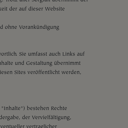
keit der auf dieser Website
und ohne Vorankündigung
wortlich. Sie umfasst auch Links auf
Inhalte und Gestaltung übernimmt
sen Sites veröffentlicht werden,
 "Inhalte") bestehen Rechte
ergabe, der Vervielfältigung,
entueller vertraglicher