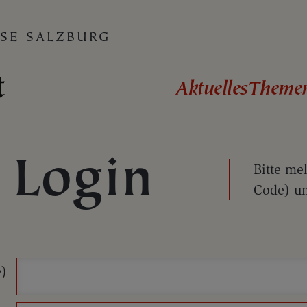
SE SALZBURG
Aktuelles
Theme
Login
Bitte me
Code) un
e)