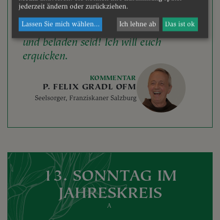
jederzeit ändern oder zurückziehen.
MT 11, 25–30
Lassen Sie mich wählen
...
Ich lehne ab
Das ist ok
Kommt alle zu mir, die ihr mühselig
und beladen seid! Ich will euch
erquicken.
KOMMENTAR
P. FELIX GRADL OFM
Seelsorger, Franziskaner Salzburg
13. SONNTAG IM
JAHRESKREIS
A