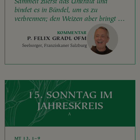
Sammelt zuerst das Unkraut und
bindet es in Bündel, um es zu
verbrennen; den Weizen aber bringt in
meine Scheune!
KOMMENTAR
P. FELIX GRADL OFM
Seelsorger, Franziskaner Salzburg
15. SONNTAG IM
JAHRESKREIS
A
MT 13, 1–9