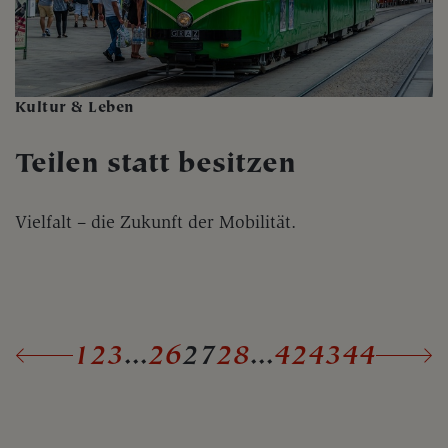
Kultur & Leben
Teilen statt besitzen
Vielfalt – die Zukunft der Mobilität.
1
2
3
...
26
27
28
...
42
43
44