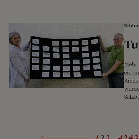
Bildu
Tu
Mehr 
einem
Kinder
wurden
Salzb
1
2
3
...
42
43