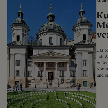
Bildu
Ku
Me
ve
Das S
lädt A
Außen
Nonnt
und e