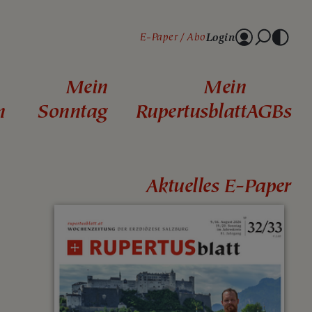
Login
E-Paper
Abo
Mein
Mein
n
Sonntag
Rupertusblatt
AGBs
Aktuelles E-Paper