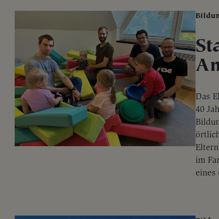
Bildu
St
An
Das E
40 Jah
Bildu
örtlic
Elter
im Fam
eines