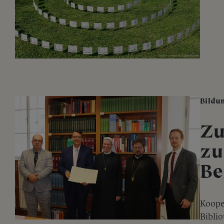
Bildu
Zu
zu
Be
Koope
Bibli