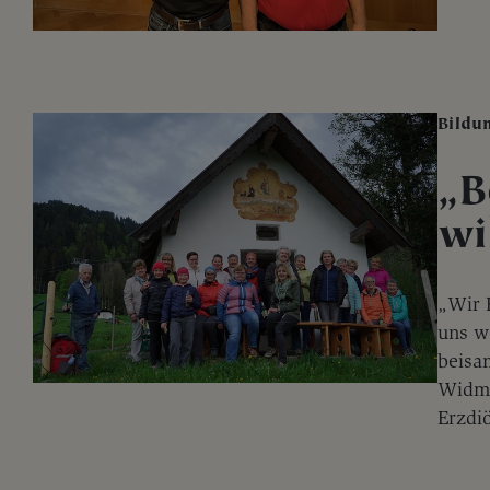
Bildu
„B
wi
„Wir 
uns w
beisa
Widmo
Erzdi