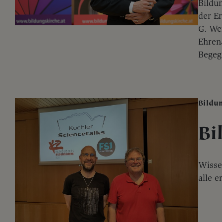
Bildu
der E
G. We
Ehren
Begeg
Bildu
Bi
Wisse
alle e