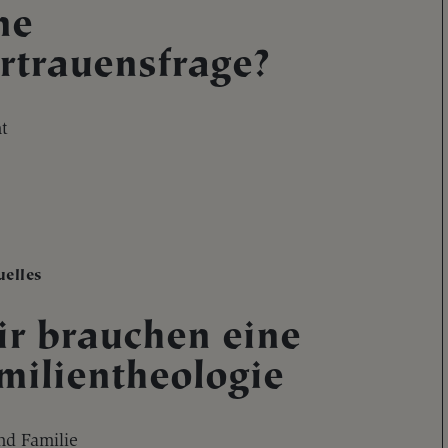
ne
rtrauensfrage?
t
uelles
r brauchen eine
milientheologie
nd Familie