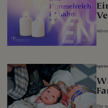
Ei
Ve
Adven
Spirit
Wi
Fa
Ehe u