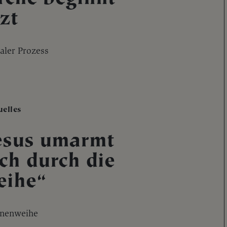
tzt
aler Prozess
uelles
esus umarmt
ch durch die
ihe“
nenweihe