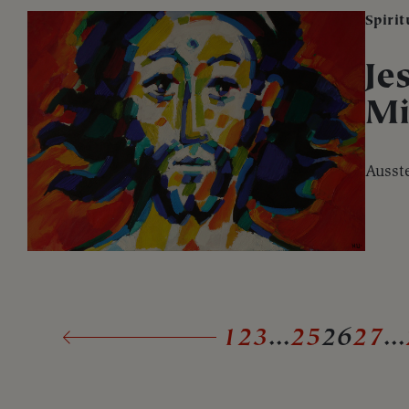
Spirit
Je
Mi
Ausst
1
2
3
...
25
26
27
...