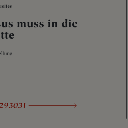
uelles
sus muss in die
tte
ellung
29
30
31