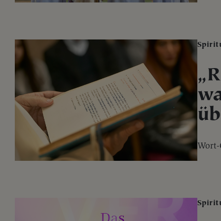
Spirit
„R
wa
üb
Wort-
Spirit