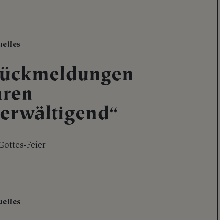
uelles
ückmeldungen
ren
erwältigend“
Gottes-Feier
uelles