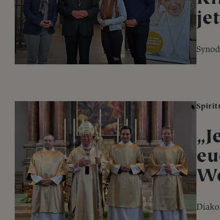
je
Synod
Spirit
„J
eu
We
Diako