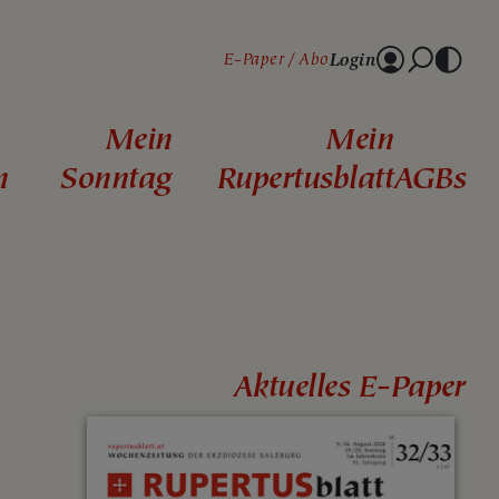
Login
E-Paper
Abo
Mein
Mein
n
Sonntag
Rupertusblatt
AGBs
Aktuelles E-Paper