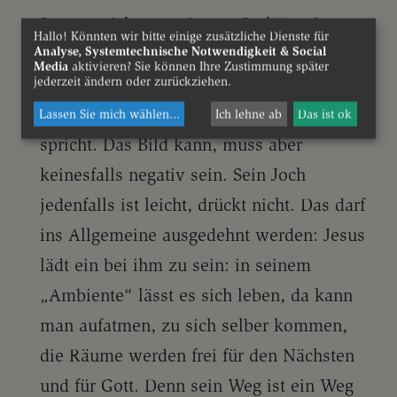
Jesus spricht von einem „Joch“ und
Hallo! Könnten wir bitte einige zusätzliche Dienste für
bedient sich dabei einer gebräuchlichen
Analyse, Systemtechnische Notwendigkeit & Social
Media
aktivieren? Sie können Ihre Zustimmung später
jüdischen Redeweise, die gerne vom
jederzeit ändern oder zurückziehen.
„Joch des Gesetzes“ oder der „Tora“
Lassen Sie mich wählen
...
Ich lehne ab
Das ist ok
spricht. Das Bild kann, muss aber
keinesfalls negativ sein. Sein Joch
jedenfalls ist leicht, drückt nicht. Das darf
ins Allgemeine ausgedehnt werden: Jesus
lädt ein bei ihm zu sein: in seinem
„Ambiente“ lässt es sich leben, da kann
man aufatmen, zu sich selber kommen,
die Räume werden frei für den Nächsten
und für Gott. Denn sein Weg ist ein Weg