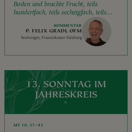
Boden und brachte Frucht, teils
hundertfach, teils sechzigfach, teils
dreißigfach.
KOMMENTAR
P. FELIX GRADL OFM
Seelsorger, Franziskaner Salzburg
13. SONNTAG IM
JAHRESKREIS
A
MT 10, 37–42