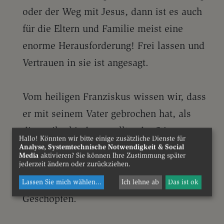
oder der Weg mit Jesus, dann ist es auch
für die Eltern und Familie meist eine
enorme Herausforderung! Frei lassen und
Vertrauen in sie ist angesagt.
Vom heiligen Franziskus wissen wir, dass
er mit seinem Vater gebrochen hat, als
dieser ihn hindern wollte, der Stimme
Hallo! Könnten wir bitte einige zusätzliche Dienste für
seines Herzens zu folgen. Er tauschte
Analyse, Systemtechnische Notwendigkeit & Social
Media
aktivieren? Sie können Ihre Zustimmung später
Reichtum, Erfolg und Macht gegen die
jederzeit ändern oder zurückziehen.
Liebe zu Gott, zu den Menschen und den
Lassen Sie mich wählen
...
Ich lehne ab
Das ist ok
Geschöpfen.