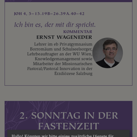
JOH 4, 5–15.19B–26.39A.40–42
Ich bin es, der mit dir spricht.
KOMMENTAR
ERNST WAGENEDER
Lehrer im eb Privatgymnasium
Borromäum und Schulseelsorger,
Lehrbeauftragter an der WU Wien,
Knowledgemanagement sowie
Mitarbeiter der Missionarischen
Pastoral/Pastoral Innovation in der
Erzdiözese Salzburg
2. SONNTAG IN DER
FASTENZEIT
Lesejahr A
Hallo! Könnten wir bitte einige zusätzliche Dienste für