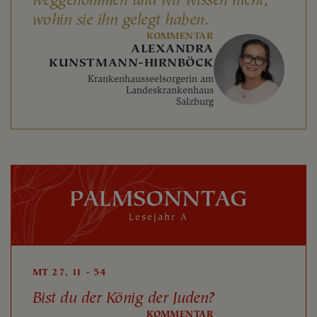
weggenommen und wir wissen nicht,
wohin sie ihn gelegt haben.
KOMMENTAR
ALEXANDRA
KUNSTMANN-HIRNBÖCK
Krankenhausseelsorgerin am
Landeskrankenhaus
Salzburg
PALMSONNTAG
Lesejahr A
MT 27, 11 - 54
Bist du der König der Juden?
KOMMENTAR