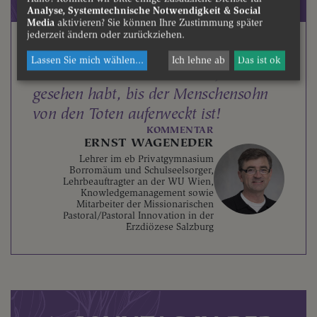
Analyse, Systemtechnische Notwendigkeit & Social
Media
aktivieren? Sie können Ihre Zustimmung später
jederzeit ändern oder zurückziehen.
MT 17, 1–9
Lassen Sie mich wählen
...
Ich lehne ab
Das ist ok
Erzählt niemandem von dem, was ihr
gesehen habt, bis der Menschensohn
von den Toten auferweckt ist!
KOMMENTAR
ERNST WAGENEDER
Lehrer im eb Privatgymnasium
Borromäum und Schulseelsorger,
Lehrbeauftragter an der WU Wien,
Knowledgemanagement sowie
Mitarbeiter der Missionarischen
Pastoral/Pastoral Innovation in der
Erzdiözese Salzburg