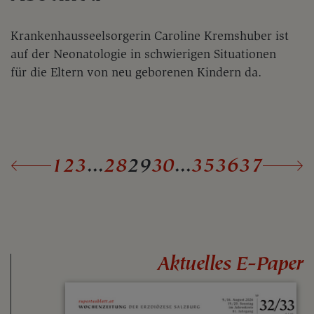
Krankenhausseelsorgerin Caroline Kremshuber ist
auf der Neonatologie in schwierigen Situationen
für die Eltern von neu geborenen Kindern da.
1
2
3
...
28
29
30
...
35
36
37
Aktuelles E-Paper