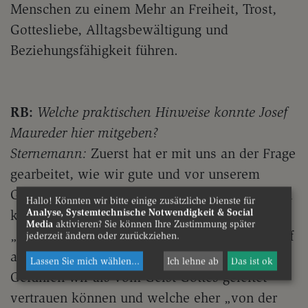
Menschen zu einem Mehr an Freiheit, Trost,
Gottesliebe, Alltagsbewältigung und
Beziehungsfähigkeit führen.
RB:
Welche praktischen Hinweise konnte Josef
Maureder hier mitgeben?
Sternemann:
Zuerst hat er mit uns an der Frage
gearbeitet, wie wir gute und vor unserem
Glauben verantwortbare Entscheidungen fällen
Hallo! Könnten wir bitte einige zusätzliche Dienste für
Analyse, Systemtechnische Notwendigkeit & Social
können und welche Fallen es gibt. Bei der
Media
aktivieren? Sie können Ihre Zustimmung später
„Unterscheidung der Geister“ kommt es darauf
jederzeit ändern oder zurückziehen.
an, welchen inneren Bewegungen und
Lassen Sie mich wählen
...
Ich lehne ab
Das ist ok
Gefühlen wir als vom Geist Gottes geleitet
vertrauen können und welche eher „von der