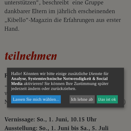
unterstützen“, beschreibt eine Gruppe
dankbarer Eltern im jährlich erscheinenden
„Kibello“-Magazin die Erfahrungen aus erster
Hand.
teilnehmen
Hallo! Könnten wir bitte einige zusätzliche Dienste für
Foto-Ausstellung „Freude hilft heilen“
Analyse, Systemtechnische Notwendigkeit & Social
„Kibello“-Hunde im Kinderspital – Fotografien
Media
aktivieren? Sie können Ihre Zustimmung später
jederzeit ändern oder zurückziehen.
von
Lassen Sie mich wählen
...
Ich lehne ab
Das ist ok
Norbert Kopf und Nannerl Wenger (Eintritt frei)
Vernissage: So., 1. Juni, 10.15 Uhr
Ausstellung: So., 1. Juni bis Sa., 5. Juli