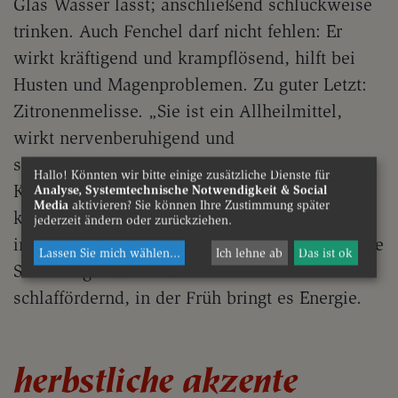
Glas Wasser lässt; anschließend schluckweise
trinken. Auch Fenchel darf nicht fehlen: Er
wirkt kräftigend und krampflösend, hilft bei
Husten und Magenproblemen. Zu guter Letzt:
Zitronenmelisse. „Sie ist ein Allheilmittel,
wirkt nervenberuhigend und
stimmungsaufhellend“, sagt die
Hallo! Könnten wir bitte einige zusätzliche Dienste für
Kräuterbäuerin. Neben der Teeanwendung
Analyse, Systemtechnische Notwendigkeit & Social
Media
aktivieren? Sie können Ihre Zustimmung später
könne man sie auch getrocknet und zerbröselt
jederzeit ändern oder zurückziehen.
in Honig mischen. Ein halber Teelöffel kann die
Lassen Sie mich wählen
...
Ich lehne ab
Das ist ok
Stimmung heben. Abends wirkt das Kraut
schlaffördernd, in der Früh bringt es Energie.
herbstliche akzente