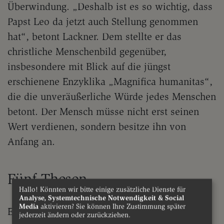
Überwindung. „Deshalb ist es so wichtig, dass
Papst Leo da jetzt auch Stellung genommen
hat“, betont Lackner. Dem stellte er das
christliche Menschenbild gegenüber,
insbesondere mit Blick auf die jüngst
erschienene Enzyklika „Magnifica humanitas“,
die die unveräußerliche Würde jedes Menschen
betont. Der Mensch müsse nicht erst seinen
Wert verdienen, sondern besitze ihn von
Anfang an.
Fünf Thesen
Hallo! Könnten wir bitte einige zusätzliche Dienste für
Analyse, Systemtechnische Notwendigkeit & Social
Media
aktivieren? Sie können Ihre Zustimmung später
Er formulierte dazu fünf Thesen: ein klares Ja
jederzeit ändern oder zurückziehen.