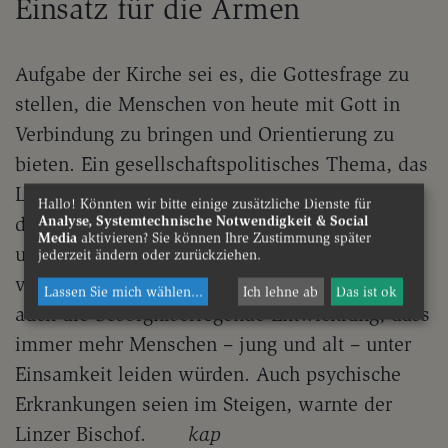
Einsatz für die Armen
Aufgabe der Kirche sei es, die Gottesfrage zu
stellen, die Menschen von heute mit Gott in
Verbindung zu bringen und Orientierung zu
bieten. Ein gesellschaftspolitisches Thema, das
Lackner besonders am Herzen liegt, ist neben
Hallo! Könnten wir bitte einige zusätzliche Dienste für
dem Einsatz für die Armen und Ausgegrenzten
Analyse, Systemtechnische Notwendigkeit & Social
Media
aktivieren? Sie können Ihre Zustimmung später
und den Frieden auch der Schutz des Lebens
jederzeit ändern oder zurückziehen.
vom Anfang bis zum Ende. Scheuer betonte
Lassen Sie mich wählen
...
Ich lehne ab
Das ist ok
auch die besorgniserregende Entwicklung, dass
immer mehr Menschen – jung und alt – unter
Einsamkeit leiden würden. Auch psychische
Erkrankungen seien im Steigen, warnte der
Linzer Bischof.
kap