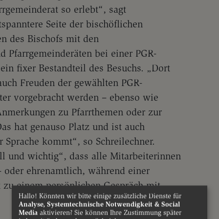
rrgemeinderat so erlebt“, sagt
tspanntere Seite der bischöflichen
fen des Bischofs mit den
d Pfarrgemeinderäten bei einer PGR-
 ein fixer Bestandteil des Besuchs. „Dort
auch Freuden der gewählten PGR-
eter vorgebracht werden – ebenso wie
e Anmerkungen zu Pfarrthemen oder zur
as hat genauso Platz und ist auch
ur Sprache kommt“, so Schreilechner.
l und wichtig“, dass alle Mitarbeiterinnen
- oder ehrenamtlich, während einer
it zu einem persönlichen Gespräch mit
Hallo! Könnten wir bitte einige zusätzliche Dienste für
Analyse, Systemtechnische Notwendigkeit & Social
Media
aktivieren? Sie können Ihre Zustimmung später