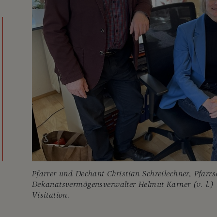
Pfarrer und Dechant Christian Schreilechner, Pfarr
Dekanatsvermögensverwalter Helmut Karner (v. l.) 
Visitation.