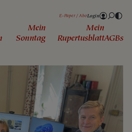
Login
E-Paper
Abo
Mein
Mein
n
Sonntag
Rupertusblatt
AGBs