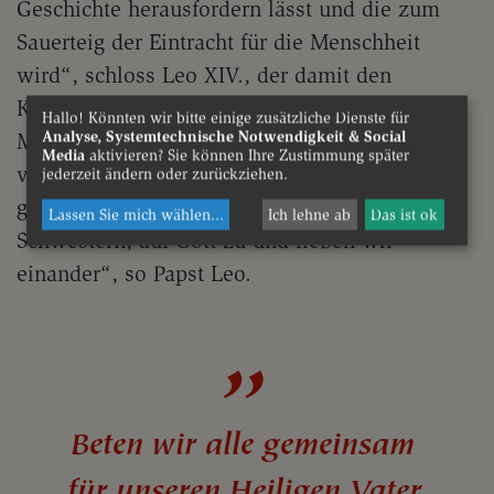
Geschichte herausfordern lässt und die zum
Sauerteig der Eintracht für die Menschheit
wird“, schloss Leo XIV., der damit den
Kerngedanken einer für die gesamte
Hallo! Könnten wir bitte einige zusätzliche Dienste für
Analyse, Systemtechnische Notwendigkeit & Social
Menschheit offenen Kirche aus dem Pontifikat
Media
aktivieren? Sie können Ihre Zustimmung später
von Papst Franziskus aufgriff. „Gehen wir
jederzeit ändern oder zurückziehen.
gemeinsam, als ein Volk, alle Brüder und
Lassen Sie mich wählen
...
Ich lehne ab
Das ist ok
Schwestern, auf Gott zu und lieben wir
einander“, so Papst Leo.
Beten wir alle gemeinsam
für unseren Heiligen Vater.