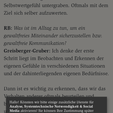
Selbstwertgefühl untergraben. Oftmals mit dem
Ziel sich selber aufzuwerten.
RB:
Was ist im Alltag zu tun, um ein
gewaltfreies Miteinander sicherzustellen bzw.
gewaltfreie Kommunikation?
Greisberger-Gruber:
Ich denke der erste
Schritt liegt im Beobachten und Erkennen der
eigenen Gefühle in verschiedenen Situationen
und der dahinterliegenden eigenen Bedürfnisse.
Dann ist es wichtig zu erkennen, dass wir das
Verhalten anderer oftmals beurteilen und
Hallo! Könnten wir bitte einige zusätzliche Dienste für
bewerten, ohne zu wissen, warum jemand so
Analyse, Systemtechnische Notwendigkeit & Social
und nicht anders handelt. Bedürfnisse werden
Media
aktivieren? Sie können Ihre Zustimmung später