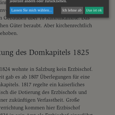
jederzeit ändern oder zurückziehen.
Jänner 1807 wurden sämtliche Güter des
verleibt. Alleine im Kaiviertel verfügte
Lassen Sie mich wählen
...
Ich lehne ab
Das ist ok
en Gebäuden über 18 Kanonikalhöfe. Das
chen Güter beraubt. Aber kirchenrechtlich
gehoben.
tung des Domkapitels 1825
824 wohnte in Salzburg kein Erzbischof.
eit gab es ab 1807 Überlegungen für eine
pitels. 1817 regelte ein kaiserliches
isch die Dotierung des Erzbischofs und
ner zukünftigen Verfasstheit. Große
rerrichtung kommen hier Erzbischof