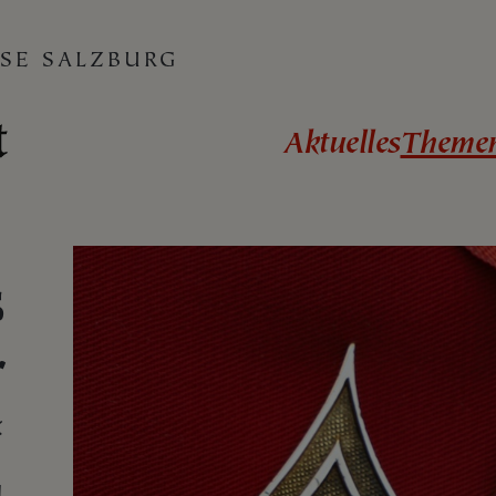
SE SALZBURG
Aktuelles
Theme
s
r
“