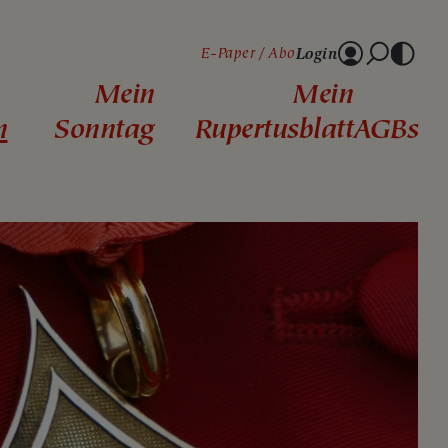
Login
E-Paper
Abo
Mein
Mein
n
Sonntag
Rupertusblatt
AGBs