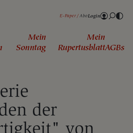
Login
E-Paper
Abo
Mein
Mein
n
Sonntag
Rupertusblatt
AGBs
erie
den der
rtigkeit" von