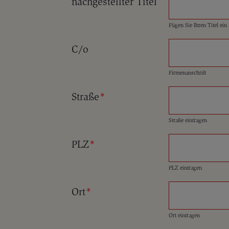
nachgestellter Titel
Fügen Sie Ihren Titel ein
C/o
Firmenanschrift
Straße
*
Straße eintragen
PLZ
*
PLZ eintragen
Ort
*
Ort eintragen