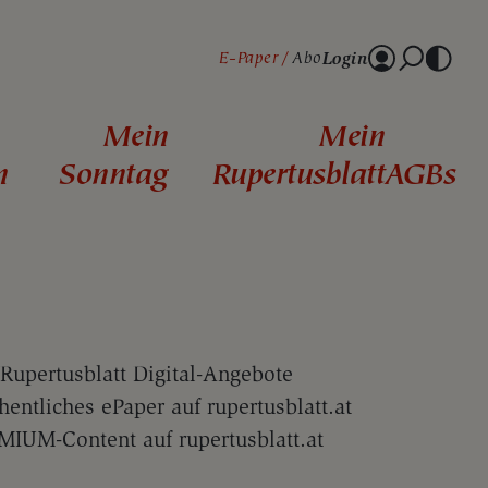
Login
E-Paper
Abo
Mein
Mein
n
Sonntag
Rupertusblatt
AGBs
 Rupertusblatt Digital-Angebote
entliches ePaper auf rupertusblatt.at
IUM-Content auf rupertusblatt.at