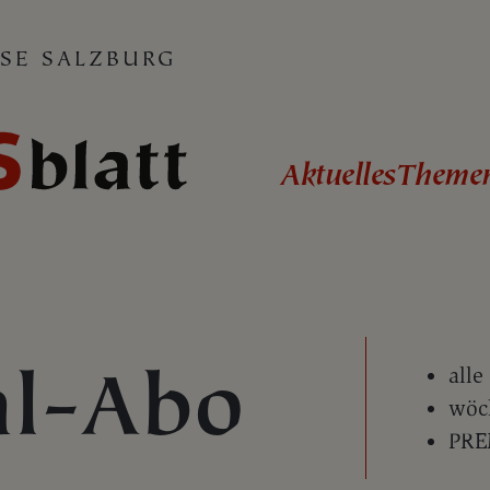
SE SALZBURG
Aktuelles
Theme
al-Abo
alle
wöch
PREM