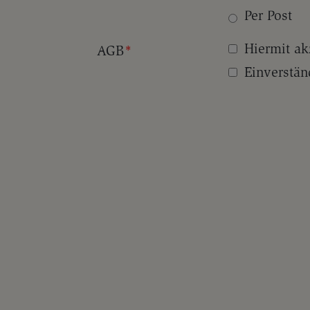
Per Post
Hiermit ak
AGB
*
Einverstän